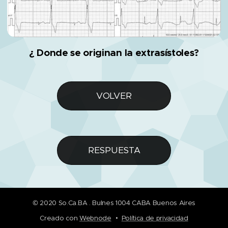
¿ Donde se originan la extrasístoles?
VOLVER
RESPUESTA
© 2020 So.Ca.BA . Bulnes 1004 CABA Buenos Aires
Creado con
Webnode
Política de privacidad