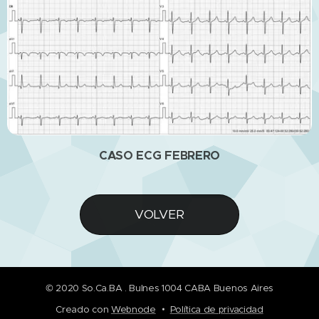
CASO ECG FEBRERO
VOLVER
© 2020 So.Ca.BA . Bulnes 1004 CABA Buenos Aires
Creado con
Webnode
Política de privacidad