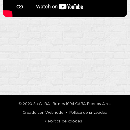
© 2020 So.Ca.BA . Bulnes 1004 CABA Buenos Aires
Creado con
Webnode
Política de privacidad
Política de cookies