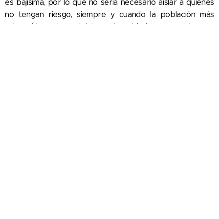
es bajísima, por lo que no seria necesario aislar a quienes
no tengan riesgo, siempre y cuando la población más
vulnerable este estrictamente aislada y seguido por
telemedicina. Supusimos que estas estrategias ayudarian
a mitigar el colapso del sistema de salud y también el del
sistema económico
Hoy, a un mes y medio de esa publicación, sabemos
mucho más sobre la pandemia. Están disponibles
potenciales medicaciones efectivas, como el remdesivir y
otras. Además, inmumerables estudios se encuentran en
marcha, así como es extensa la investigación en el
desarrollo de vacunas.
https://clinicaltrials.gov/ct2/results?
cond=covid&term=&cntry=&state=&city=&dist=&Search=
Search
También aprendimos que a los profesionales de la salud
hay que protegerlos especialmente. La regla es que