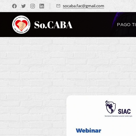
socaba.fac@gmail.com
So.CABA
PAGO T